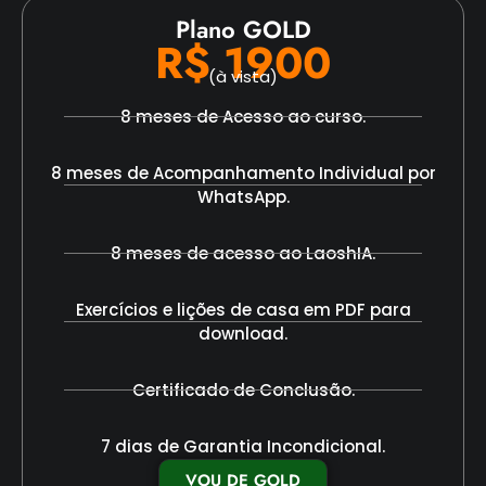
Plano GOLD
R$ 1900
(à vista)
8 meses de Acesso ao curso.
8 meses de Acompanhamento Individual por
WhatsApp.
8 meses de acesso ao LaoshIA.
Exercícios e lições de casa em PDF para
download.
Certificado de Conclusão.
7 dias de Garantia Incondicional.
VOU DE GOLD