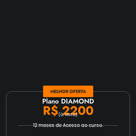
MELHOR OFERTA
Plano DIAMOND
R$ 2200
(à vista)
12 meses de Acesso ao curso.