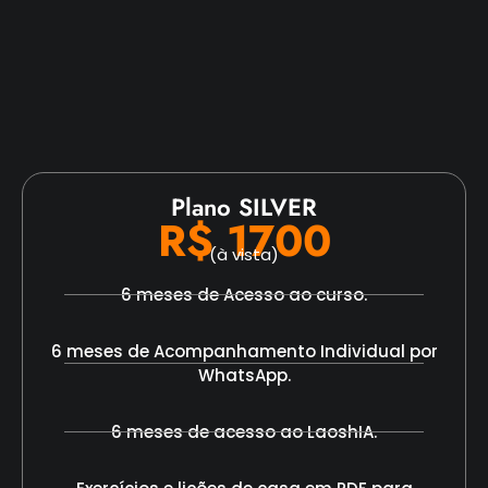
Plano SILVER
R$ 1700
(à vista)
6 meses de Acesso ao curso.
6 meses de Acompanhamento Individual por
WhatsApp.
6 meses de acesso ao LaoshIA.